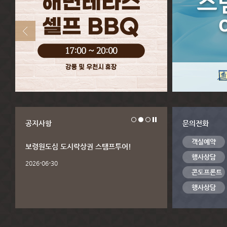
공지사항
문의전화
객실예약
보령원도심 도시락상권 스탬프투어!
행사상담
2026-06-30
콘도프론트
행사상담