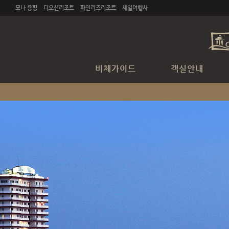
주메뉴 바로가기
본문 바로가기
모나 용평
디오션리조트
파인리즈리조트
세일여행사
비체가이드
객실안내