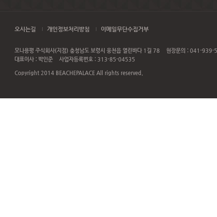
오시는길
개인정보처리방침
이메일무단수집거부
모나용평 주식회사(지점) 충청남도 보령시 웅천읍 열린바다 1길 78
현장문의 : 041-939-
대표이사 : 박인준
사업자등록번호 : 313-85-04535
Copyright 2014 BEACHEPALACE All rights reserved.